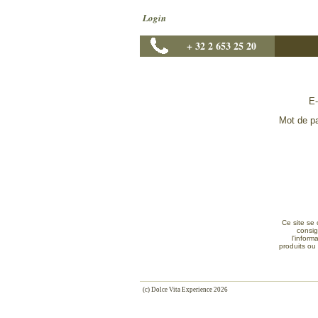
Login
+ 32 2 653 25 20
E-
Mot de p
Ce site se 
consig
l'inform
produits ou 
(c) Dolce Vita Experience 2026