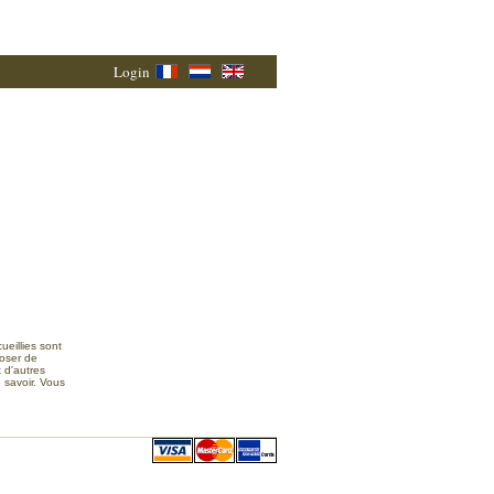
Login
ueillies sont
poser de
 d'autres
 savoir. Vous