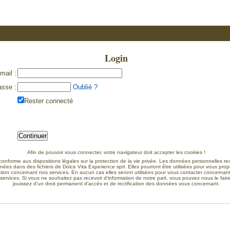
Login
mail
:
asse
:
Oublié ?
Rester connecté
Afin de pouvoir vous connecter, votre navigateur doit accepter les cookies !
conforme aux dispositions légales sur la protection de la vie privée. Les données personnelles rec
nées dans des fichiers de Dolce Vita Experience sprl. Elles pourront être utilisées pour vous pro
ation concernant nos services. En aucun cas elles seront utilisées pour vous contacter concernant
services. Si vous ne souhaitez pas recevoir d'information de notre part, vous pouvez nous le faire
jouissez d'un droit permanent d'accès et de rectification des données vous concernant.